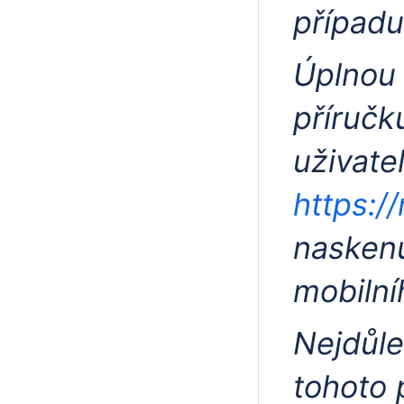
případu
Úplnou 
příručk
uživate
https:/
nasken
mobilní
Nejdůle
tohoto 