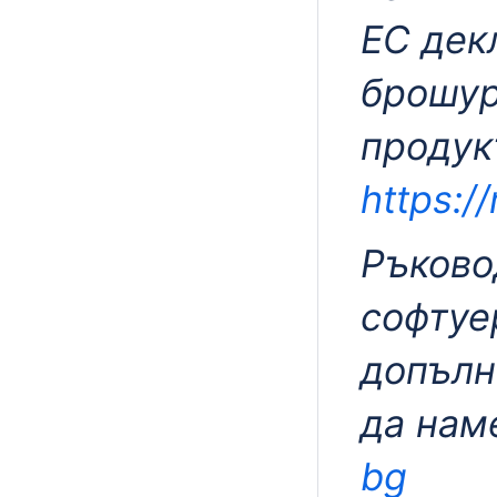
ЕС дек
брошур
продук
https:/
Ръково
софтуе
допълн
да нам
bg