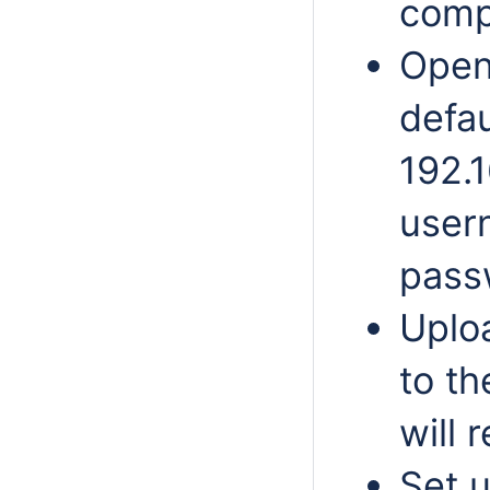
comp
Open
defa
192.1
use
pass
Uploa
to th
will 
Set 