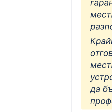
гара
мест
разп
Край
отго
мест
устр
да б
проф