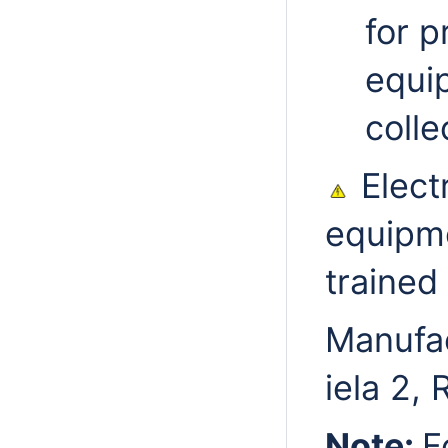
for p
equi
colle
Elect
equipme
trained
Manufac
iela 2, 
Note:
F