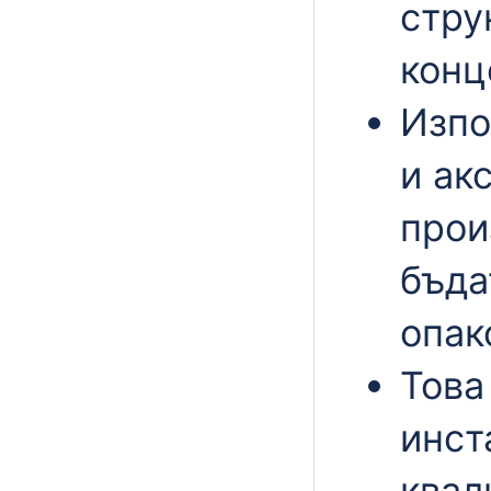
стру
конц
Изпо
и ак
прои
бъда
опак
Това
инст
квал