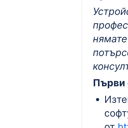
Устройс
профес
нямате
потърс
консул
Първи 
Изте
софт
от
ht