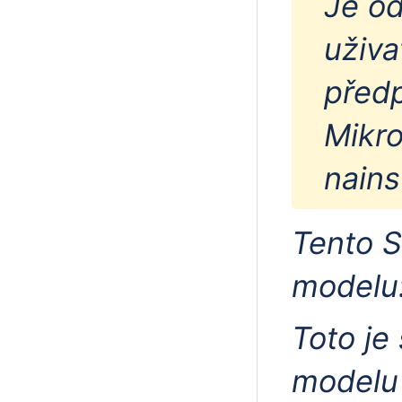
Je o
uživa
předp
Mikro
nains
Tento S
modelu
Toto je 
modelu 