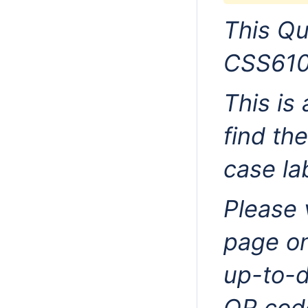
This Qu
CSS610
This is
find th
case lab
Please 
page o
up-to-d
QR cod