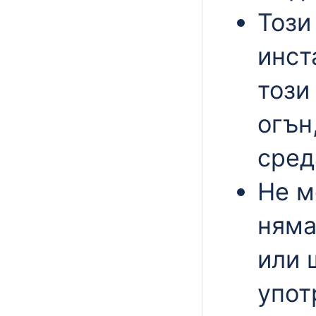
Този
инст
този
огън
сред
Не м
няма
или 
упот