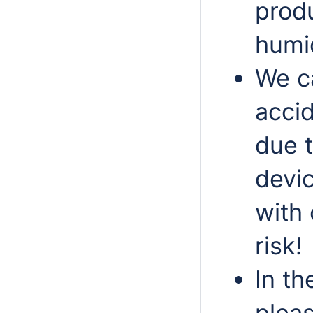
produ
humid
We c
acci
due t
devic
with
risk!
In th
pleas