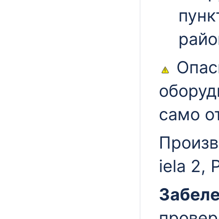
пунк
райо
Опас
оборуд
само о
Произво
iela 2,
Забеле
прове