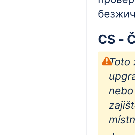
безжич
CS - 
Toto 
upgr
nebo 
zajiš
místn