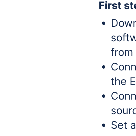
First s
Down
soft
from
Conn
the E
Conn
sour
Set a