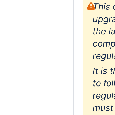
This 
upgra
the l
compl
regul
It is
to fo
regul
must 