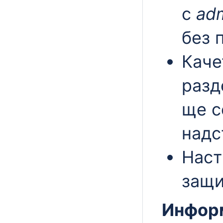
с
ad
без 
Каче
разд
ще с
надс
Наст
защи
Информ