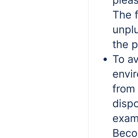
The f
unpl
the p
To av
envi
from
dispo
examp
Beco