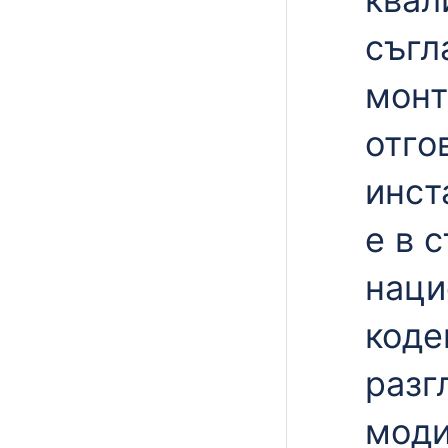
съгл
монт
отго
инст
е в 
наци
коде
разг
моди