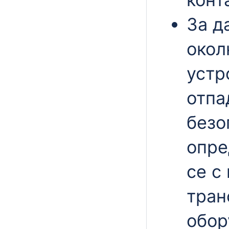
За д
окол
устр
отпа
безо
опре
се с
тран
обор