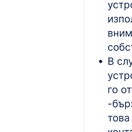
устр
изпо
вним
собс
В сл
устр
го о
-бър
това
конт