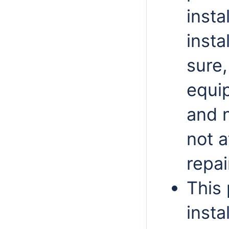
insta
insta
sure,
equip
and n
not 
repai
This 
insta