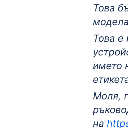
Това б
модела
Това е
устрой
името 
етикета
Моля, 
ръково
на
http