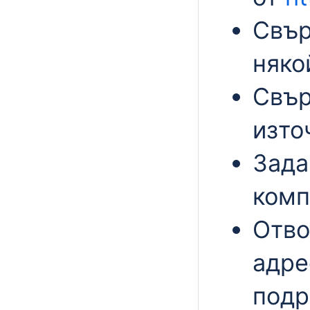
Свър
няко
Свър
изто
Зада
комп
Отво
адре
подр