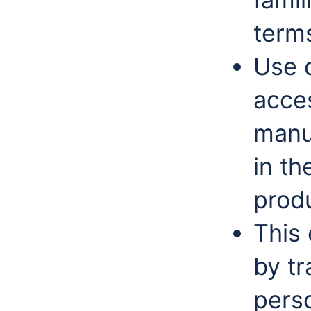
term
Use 
acce
manu
in th
prod
This 
by tr
perso