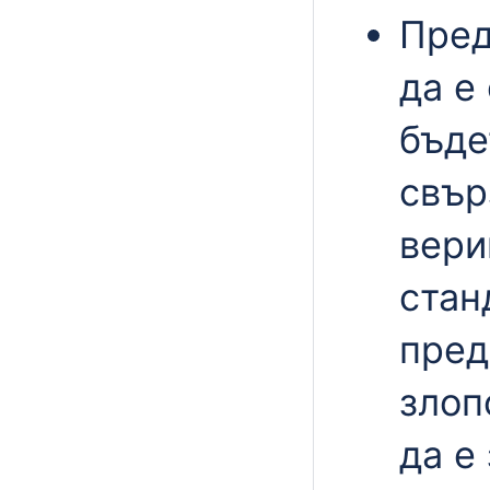
Пред
да е
бъде
свър
вери
стан
пред
злоп
да е