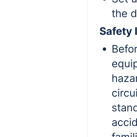
the d
Safety 
Befo
equi
hazar
circu
stand
accid
famil