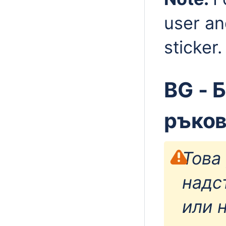
user an
sticker.
BG - 
ръко
Това
надс
или 