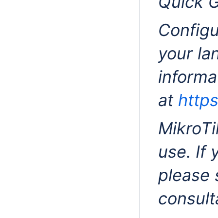
Quick 
Configu
your la
informa
at
https
MikroTi
use. If
please 
consul