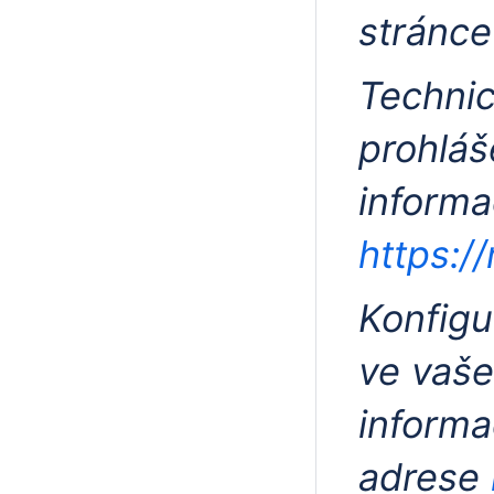
stránce
Technic
prohláš
informa
https:/
Konfigu
ve vaše
informa
adrese