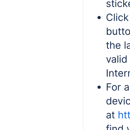
stick
Click
butt
the l
valid
Inter
For 
devic
at
ht
find 