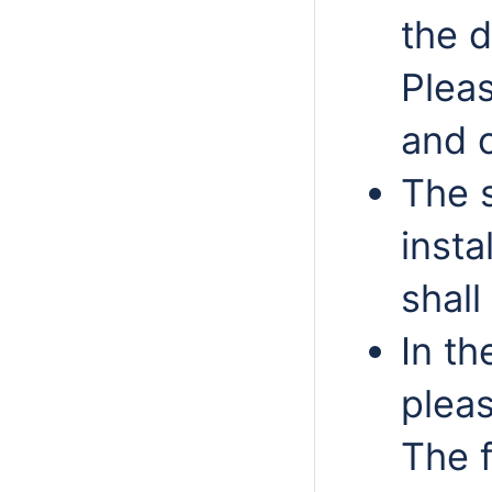
the d
Pleas
and o
The s
insta
shall
In th
pleas
The f