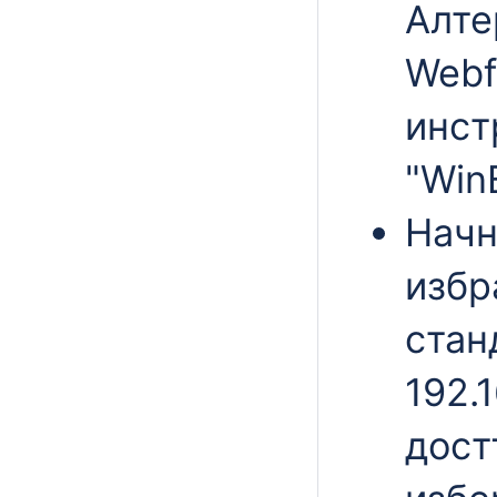
Алте
Webf
инст
"Win
Начн
избр
стан
192.1
дост