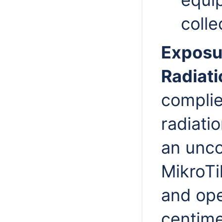
colle
Exposu
Radiati
complie
radiatio
an unco
MikroTi
and ope
centime