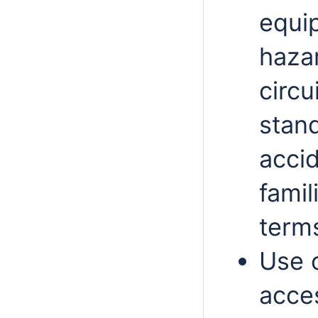
equi
hazar
circu
stand
accid
famil
term
Use 
acce