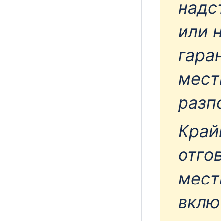
надс
или 
гара
мест
разп
Край
отго
мест
вклю