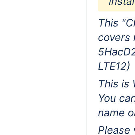
instal
This "C
covers
5HacD2
LTE12)
This is
You can
name on
Please 