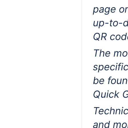
page o
up-to-d
QR cod
The mos
specifi
be foun
Quick G
Technic
and mor