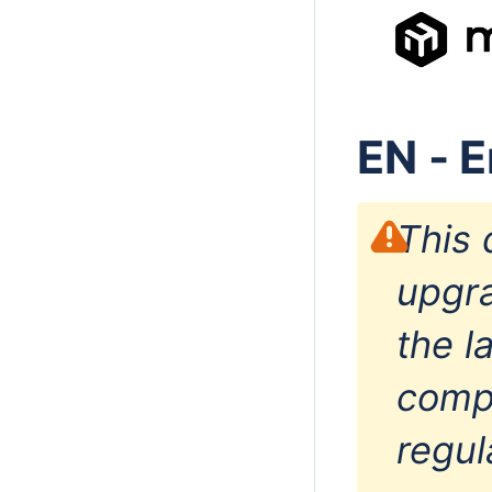
EN - E
This 
upgra
the l
compl
regul