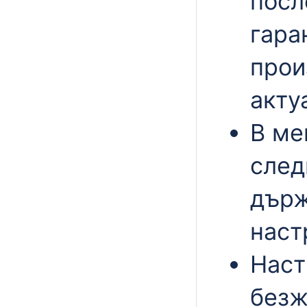
посл
гара
прои
акту
В ме
след
държ
наст
Наст
безж