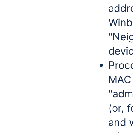
addre
Winb
"Neig
devic
Proc
MAC 
"adm
(or, 
and 