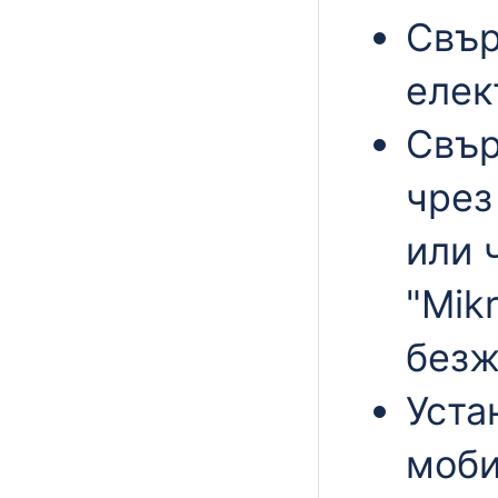
Свър
елек
Свър
чрез
или 
"Mikr
безж
Уста
моби