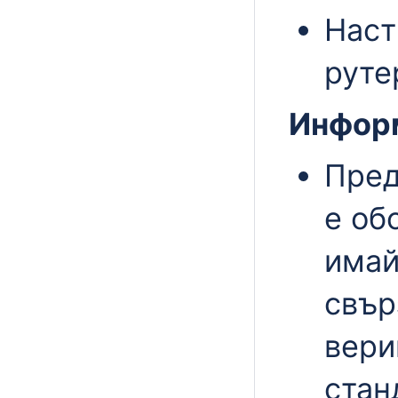
Наст
руте
Информ
Пред
е об
имай
свър
вери
стан