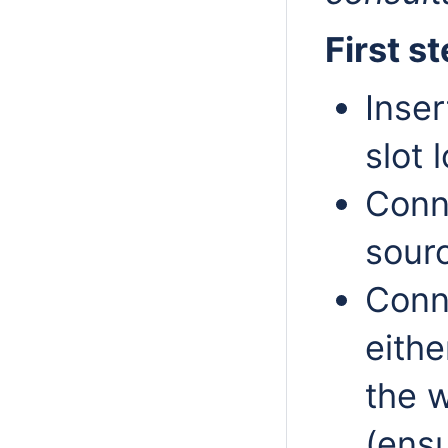
First s
Inser
slot 
Conn
sour
Conn
eithe
the w
(ensu