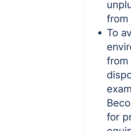
unpl
from 
To av
envi
from
dispo
examp
Beco
for p
equi