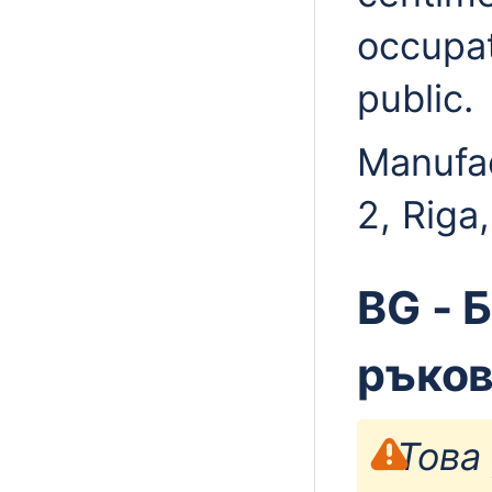
occupat
public.
Manufac
2, Riga
BG - 
ръко
Това