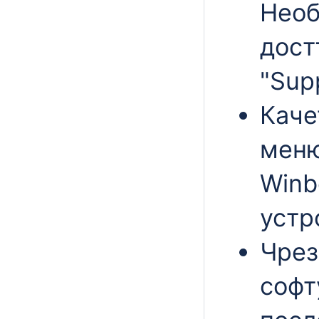
Необ
дост
"Sup
Каче
меню
Winb
устр
Чрез
софт