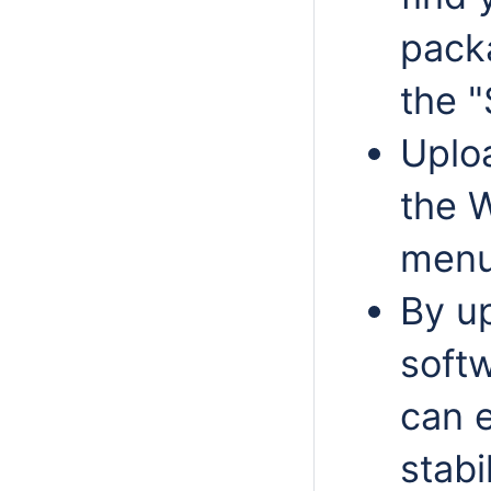
pack
the 
Uplo
the 
menu
By u
softw
can 
stabi