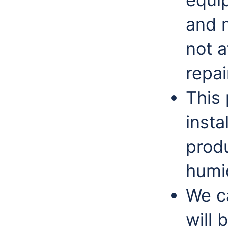
and n
not 
repai
This 
insta
produ
humid
We c
will 