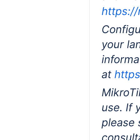
https:/
Configu
your la
informa
at
https
MikroTi
use. If
please 
consul