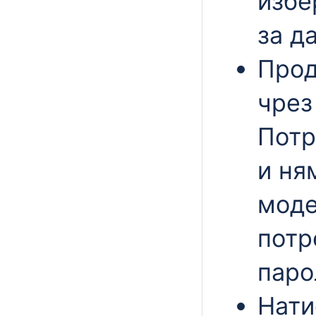
избе
за д
Прод
чрез
Потр
и ня
моде
потр
паро
Нати