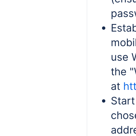
passw
Estab
mobil
use 
the "
at
ht
Start
chose
addre