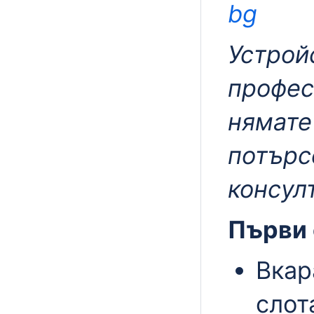
bg
Устройс
профес
нямате
потърс
консул
Първи 
Вкар
слот