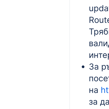
upda
Rout
Тряб
вали
инте
За р
посе
на
ht
за д