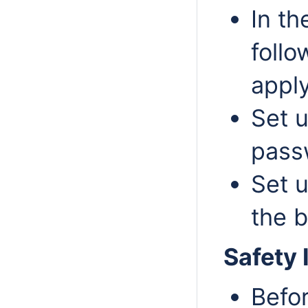
In t
follo
apply
Set 
passw
Set u
the b
Safety 
Befo