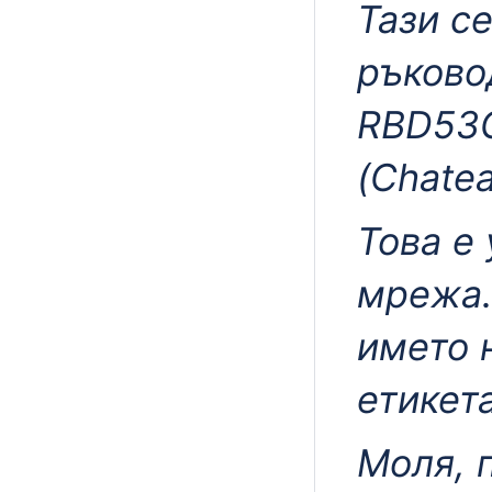
Тази с
ръково
RBD53
(Chate
Това е
мрежа.
името 
етикета
Моля, 