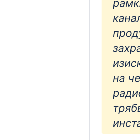
рамк
кана
прод
захр
изис
на че
ради
тряб
инст