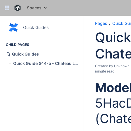
Spaces
Pages
Quick Gu
Quick Guides
Quick
CHILD PAGES
Chate
Quick Guides
Quick Guide G14-b - Chateau LTE12
Created by
Unknown U
minute read
Model
5Hac
(Chat