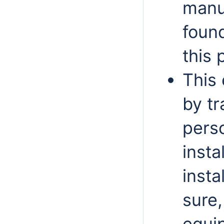
manu
found
this 
This 
by tr
perso
insta
insta
sure,
equip