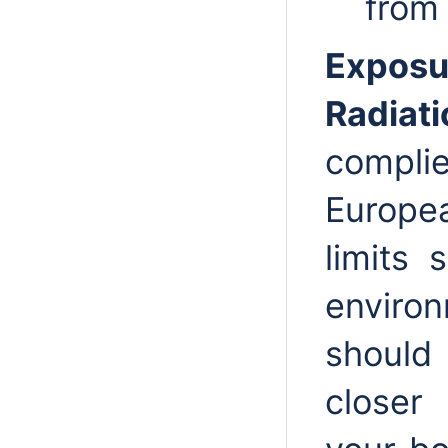
from 
Expos
Radiat
compli
Europe
limits 
enviro
should 
closer