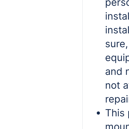
perso
insta
insta
sure,
equip
and n
not 
repai
This 
moun