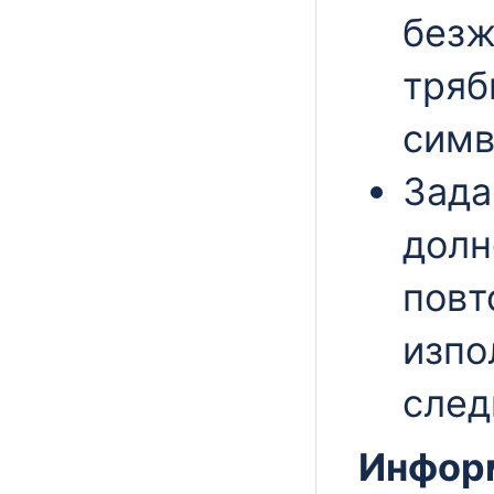
безж
тряб
симв
Зада
долн
повт
изпо
след
Информ