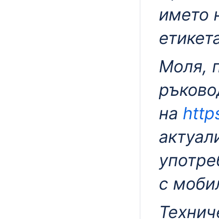
името 
етикета
Моля, 
ръково
на
http
актуал
употре
с моби
Технич