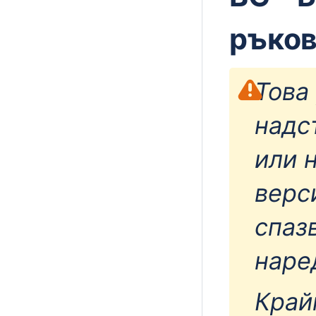
ръко
Това
надс
или 
верс
спаз
наре
Край