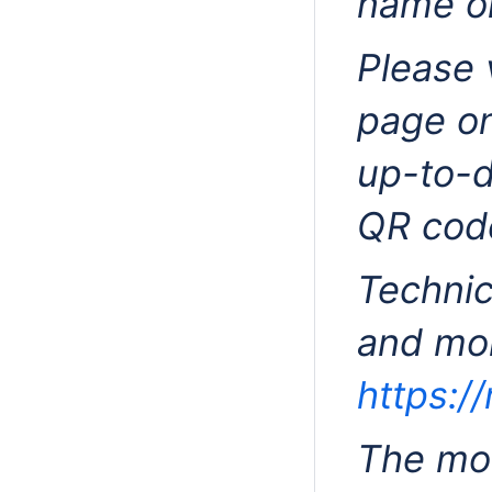
name on
Please 
page o
up-to-d
QR cod
Technic
and mor
https:/
The mos