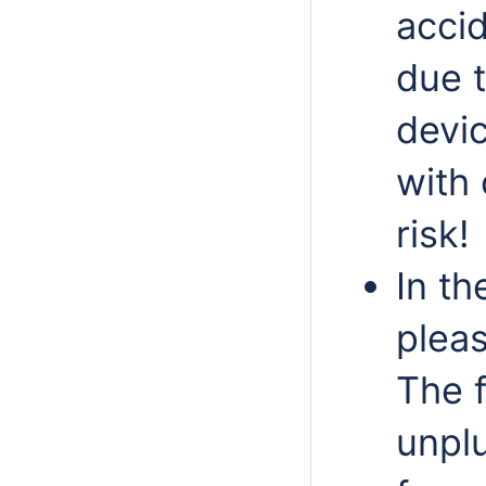
acci
due t
devic
with
risk!
In th
pleas
The f
unpl