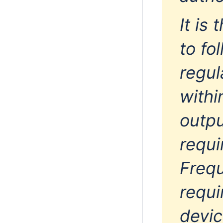
It is
to fo
regul
withi
outpu
requ
Frequ
requi
devic