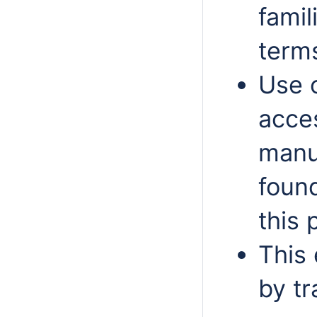
famil
term
Use 
acce
manu
found
this 
This 
by tr