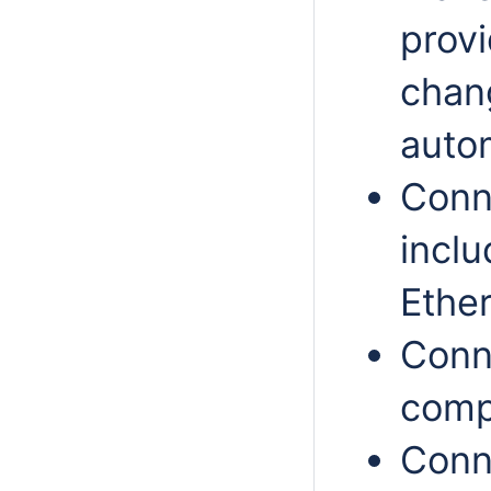
provi
chang
autom
Conn
inclu
Ether
Conne
comp
Conn