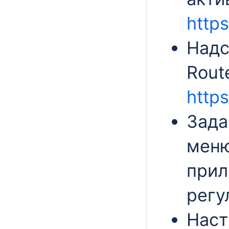
https
Надс
Rout
https
Зада
мен
прил
регу
Наст