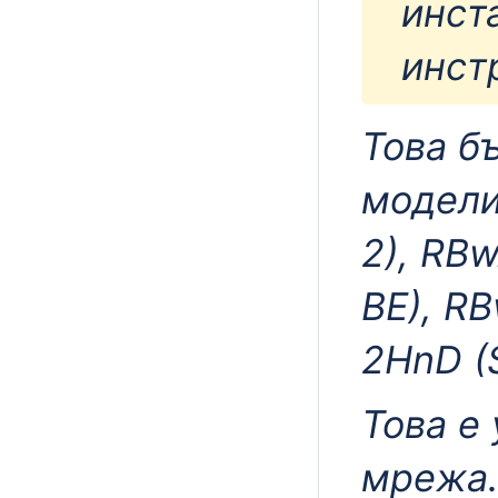
инст
инст
Това б
модели
2), RB
BE), R
2HnD (
Това е
мрежа.