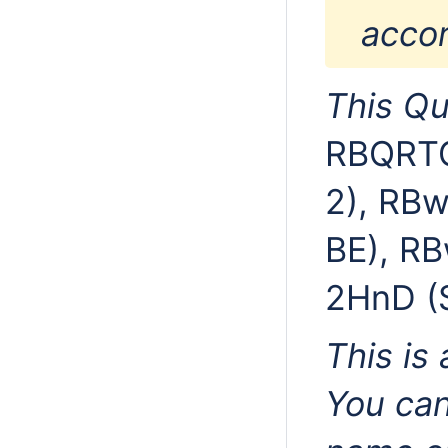
accor
This Qu
RBQRT
2), RB
BE), R
2HnD (
This is
You can