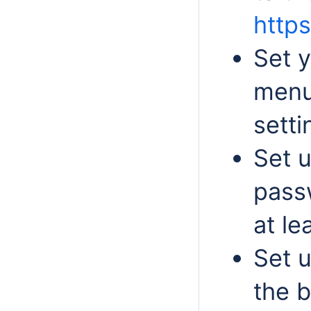
https
Set 
menu,
setti
Set 
pass
at le
Set u
the b