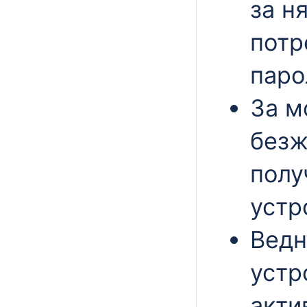
за н
потр
паро
За
мо
безж
полу
устр
Ведн
устр
акти