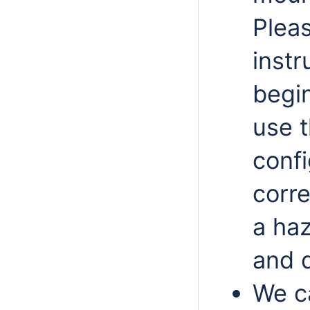
Plea
instr
begin
use 
confi
corre
a haz
and 
We c