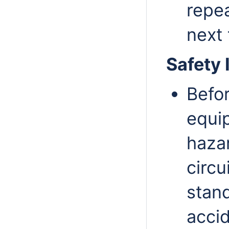
repea
next 
Safety 
Befo
equi
hazar
circu
stand
accid