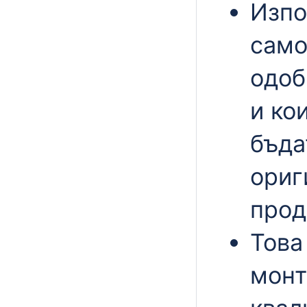
Изпо
само
одоб
и ко
бъда
ориг
прод
Това
монт