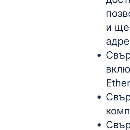
позв
и ще
адре
Свър
вклю
Ethe
Свър
комп
Свър