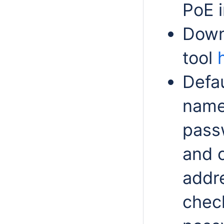
PoE i
Down
tool
Defau
nam
pass
and 
addr
chec