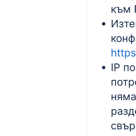
към 
Изте
конф
https
IP п
потр
няма
раз
свър