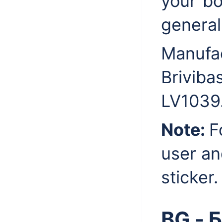
your bo
general
Manuf
Brivib
LV1039
Note:
F
user an
sticker.
BG - 