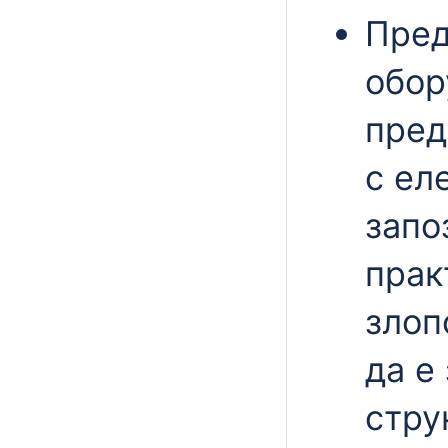
Пред
обор
пред
с ел
запо
прак
злоп
да е
стру