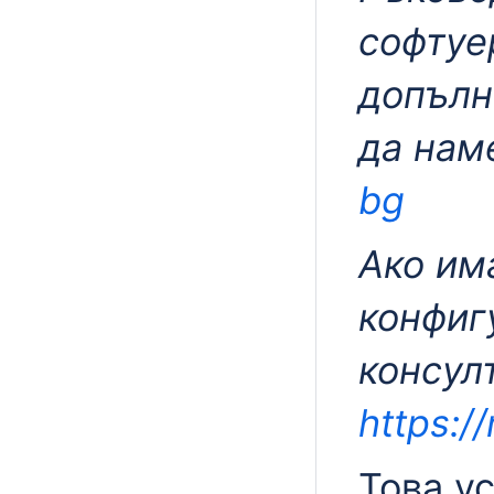
софтуе
допълн
да нам
bg
Ако им
конфиг
консул
https:/
Това у