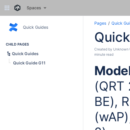
Spaces
Pages
Quick Gu
Quick Guides
Quick
CHILD PAGES
Created by
Unknown U
Quick Guides
minute read
Quick Guide G11
Model
(QRT 
BE), 
(wAP)