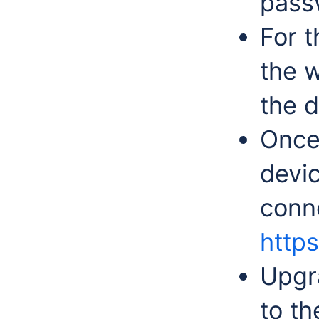
passw
For
t
the 
the d
Once
devic
conn
https
Upgr
to th