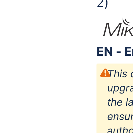
2)
EN - E
This 
upgra
the l
ensur
autho