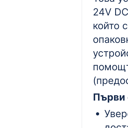
24V DC
който 
опаков
устрой
помощт
(предо
Първи 
Увер
дост