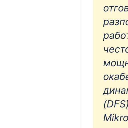
отго
разп
рабо
чест
мощн
окаб
дина
(DFS
Mikr